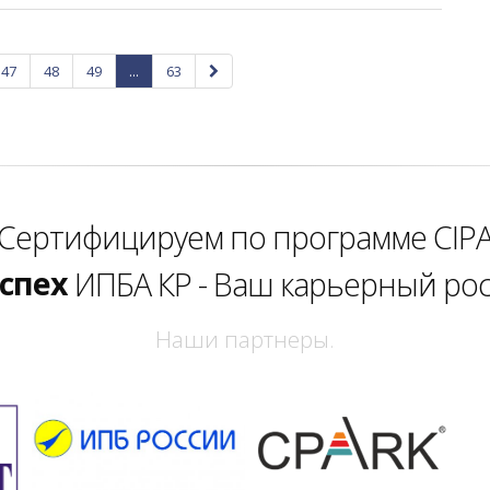
47
48
49
...
63
веренность
Сертифицируем по программе CIP
спех
ИПБА КР - Ваш карьерный рос
амореализация
Наши партнеры.
веренность