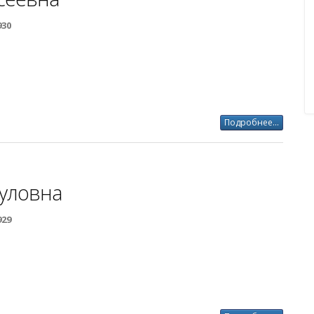
930
Подробнее...
гуловна
929