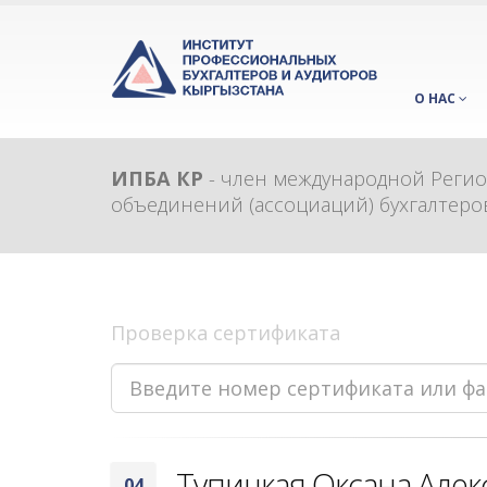
О НАС
ИПБА КР
- член международной Реги
объединений (ассоциаций) бухгалтеров
Проверка сертификата
Тупицкая Оксана Алек
04