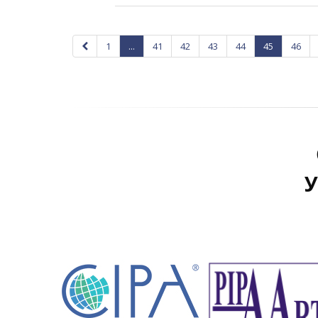
1
...
41
42
43
44
45
46
У
У
С
У