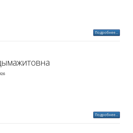
Подробнее...
бдымажитовна
926
Подробнее...