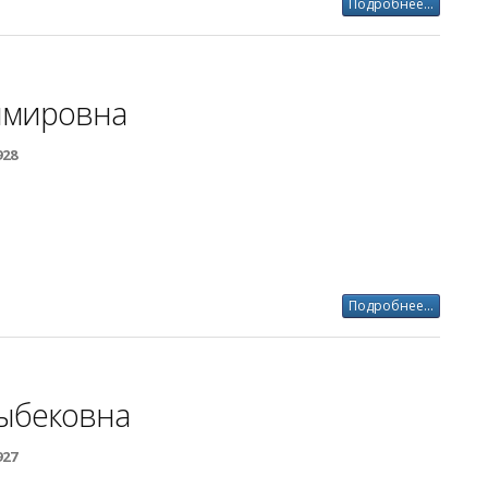
Подробнее...
имировна
928
Подробнее...
ыбековна
927