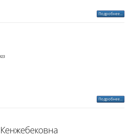
Подробнее...
923
Подробнее...
 Кенжебековна