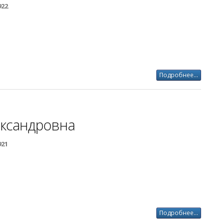
922
Подробнее...
ксандровна
921
Подробнее...