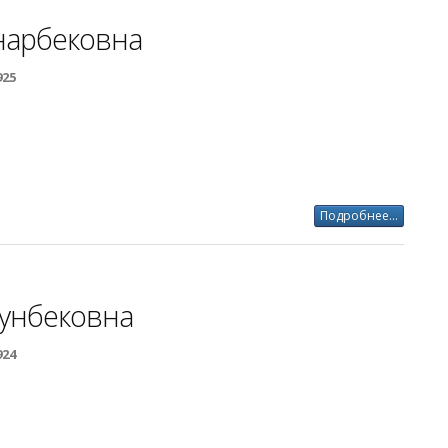
нарбековна
925
Подробнее...
йунбековна
924