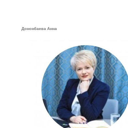
Дононбаева Анна